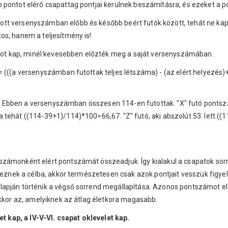
 pontot elérő csapattag pontjai kerülnek beszámításra, és ezeket a p
t versenyszámban előbb és később beért futók között, tehát ne kapjon
os, hanem a teljesítmény is!
t kap, minél kevesebben előzték meg a saját versenyszámában.
 (((a versenyszámban futottak teljes létszáma) - (az elért helyezés)
lett. Ebben a versenyszámban összesen 114-en futottak. "X" futó pon
 tehát ((114-39+1)/114)*100=66,67. "Z" futó, aki abszolút 53. lett ((
számonként elért pontszámát összeadjuk. Így kialakul a csapatok sor
érkeznek a célba, akkor természetesen csak azok pontjait vesszük fig
lapján történik a végső sorrend megállapítása. Azonos pontszámot el
akkor az, amelyiknek az átlag életkora magasabb.
et kap, a IV-V-VI. csapat oklevelet kap.