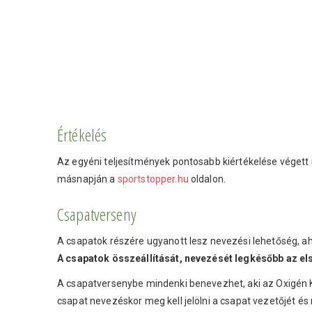
Értékelés
Az egyéni teljesítmények pontosabb kiértékelése végett
másnapján a
sportstopper.hu
oldalon.
Csapatverseny
A csapatok részére ugyanott lesz nevezési lehetőség, ah
A csapatok összeállítását, nevezését legkésőbb az els
A csapatversenybe mindenki benevezhet, aki az Oxigén K
csapat nevezéskor meg kell jelölni a csapat vezetőjét és m