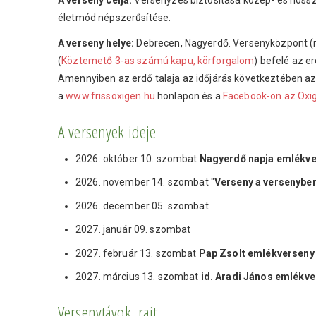
A verseny célja:
Versenyzés biztosítása közép- és hosszú
életmód népszerűsítése.
A verseny helye:
Debrecen, Nagyerdő. Versenyközpont (ra
(
Köztemető 3-as számú kapu, körforgalom
) befelé az er
Amennyiben az erdő talaja az időjárás következtében az 
a
www.frissoxigen.hu
honlapon és a
Facebook-on az Oxi
A versenyek ideje
2026. október 10. szombat
Nagyerdő napja emlékv
2026. november 14. szombat "
Verseny a versenyben
2026. december 05. szombat
2027. január 09. szombat
2027. február 13. szombat
Pap Zsolt emlékverseny
2027. március 13. szombat
id. Aradi János emlékv
Versenytávok, rajt