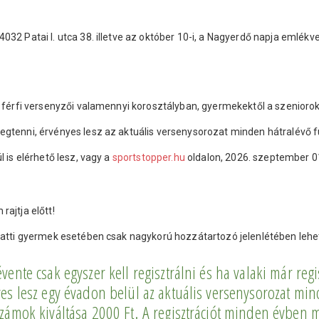
4032 Patai I. utca 38. illetve az október 10-i, a Nagyerdő napja emlé
s férfi versenyzői valamennyi korosztályban, gyermekektől a szeniorok
egtenni, érvényes lesz az aktuális versenysorozat minden hátralévő 
 is elérhető lesz, vagy a
sportstopper.hu
oldalon, 2026. szeptember 01
rajtja előtt!
alatti gyermek esetében csak nagykorú hozzátartozó jelenlétében lehe
ente csak egyszer kell regisztrálni és ha valaki már reg
es lesz egy évadon belül az aktuális versenysorozat mind
zámok kiváltása 2000 Ft. A regisztrációt minden évben m