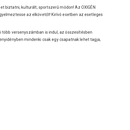
et biztatni, kulturált, sportszerű módon! Az OXIGÉN
igyelmeztesse az elkövetőt! Kirívó esetben az esetleges
ki több versenyszámban is indul, az összesítésben
enyidényben mindenki csak egy csapatnak lehet tagja,