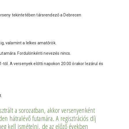
kverseny tekintetében társrendező a Debrecen
ig, valamint a lelkes amatőrök.
futamára. Fordulónkénti nevezés nincs.
-től. A versenyek előtti napokon 20:00 órakor lezárul és
t.
isztrált a sorozatban, akkor versenyenként
en hátralévő futamára. A regisztrációs díj
eg kell ismételni, de az előző években