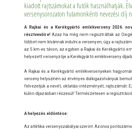
kiadott rajtszámokat a futók használhatják. El
versenysorozaton futamonkénti nevezési díj 
A Rajkai és a Kerékgyártó emlékverseny 2026. n
résztvevőire!
Azaz ha még nem regisztráltak az Oxigén 
többet nem kívánnak indulni a versenyen, úgy a rajtszámo
az 5 km-es távon, az egyben a Rajkai és Kerékgyártó eml
helyezett versenyzője a Kerékgyártó emlékverseny díjaib
A Rajkai és a Kerékgyártó emlékversenyeken hagyományo
verseny helyszínén az érvényes diákigazolványuk bemut
felvezetjük a nevét, oktatási intézményét, rajtszámát. Ez
külön díjazásban részesül! Természetesen a regisztráció 
A helyezés eldöntése:
Az atlétika versenyszabályai szerint. Azonos pontszámot