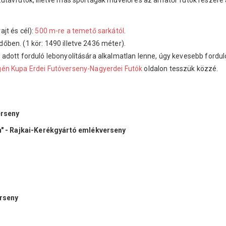
távfutók, illetve más sportágak művelői és az amatőr futók részére a
jt és cél):
500 m-re a temető sarkától
.
dőben. (1 kör: 1490 illetve 2436 méter).
adott forduló lebonyolítására alkalmatlan lenne, úgy kevesebb forduló
gén Kupa Erdei Futóverseny-Nagyerdei Futók
oldalon tesszük közzé.
erseny
" - Rajkai-Kerékgyártó emlékverseny
erseny