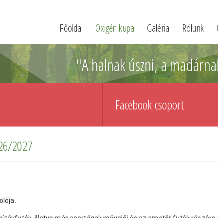
Főoldal
Oxigén kupa
Galéria
Rólunk
"A halnak úszni, a madárna
Facebook csoport
026/2027
lója.