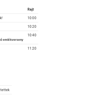
Rajt
k!
10:00
10:20
10:40
rtó emlékverseny
11:20
etettek