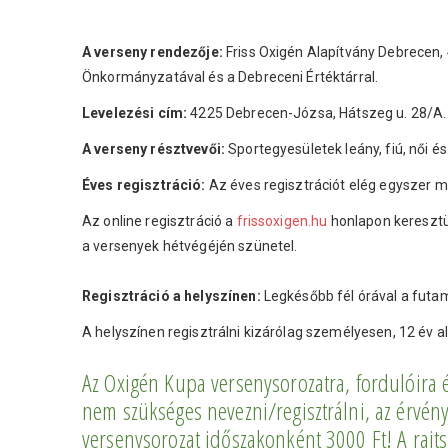
A verseny rendezője:
Friss Oxigén Alapítvány Debrecen, 
Önkormányzatával és a Debreceni Értéktárral.
Levelezési cím:
4225 Debrecen-Józsa, Hátszeg u. 28/A.
A verseny résztvevői:
Sportegyesületek leány, fiú, női é
Éves regisztráció:
Az éves regisztrációt elég egyszer m
Az online regisztráció a
frissoxigen.hu
honlapon keresztül
a versenyek hétvégéjén szünetel.
Regisztráció a helyszínen:
Legkésőbb fél órával a futam 
A helyszínen regisztrálni kizárólag személyesen, 12 év 
Az Oxigén Kupa versenysorozatra, fordulóira év
nem szükséges nevezni/regisztrálni, az érvény
versenysorozat időszakonként 3000 Ft! A rajts