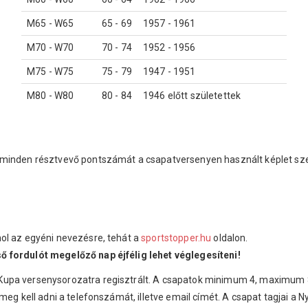
M65 - W65
65 - 69
1957 - 1961
M70 - W70
70 - 74
1952 - 1956
M75 - W75
75 - 79
1947 - 1951
M80 - W80
80 - 84
1946 előtt születettek
 minden résztvevő pontszámát a csapatversenyen használt képlet sze
ol az egyéni nevezésre, tehát a
sportstopper.hu
oldalon.
ő fordulót megelőző nap éjfélig lehet véglegesíteni!
upa versenysorozatra regisztrált. A csapatok minimum 4, maximum 8 f
eg kell adni a telefonszámát, illetve email címét. A csapat tagjai a Ny