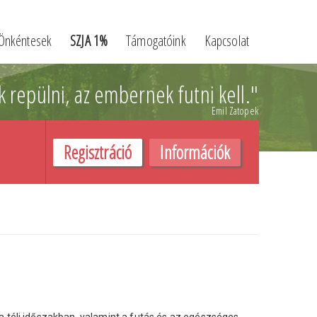
Önkéntesek
SZJA 1%
Támogatóink
Kapcsolat
k repülni,
az embernek futni kell.
"
Emil Zatopek
Regisztráció
Információk