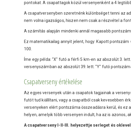
pontokat. A csapattagok közül versenyenként a 4 legtöbb
A csapatversenyben szeretnénk különbséget tenni az adot
nem volna igazságos, hiszen nem csak a részvétel a font
A számítás alapján mindenki annál magasabb pontszámo
Ez matematikailag annyit jelent, hogy: Kapott pontszám =
100.
Íme egy példa: "X" futó a férfi 5 km-en az abszolút 3. 
versenyszámban az abszolút 39. lett. "Y" futó pontszáma
Csapatverseny értékelése
Az egyes versenyek után a csapatok tagjainak a verseny
futót tud kiállítani, vagy a csapatból csak kevesebben 
versenyeken elért pontszáma összeadásra kerül, és ez a
helyen, amelyik több versenyen indult, ha az is azonos, 
A csapatverseny I-II-III. helyezettje serleget és oklevel