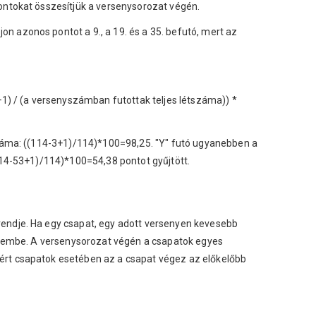
ontokat összesítjük a versenysorozat végén.
 azonos pontot a 9., a 19. és a 35. befutó, mert az
+1) / (a versenyszámban futottak teljes létszáma)) *
tszáma: ((114-3+1)/114)*100=98,25. "Y" futó ugyanebben a
114-53+1)/114)*100=54,38 pontot gyűjtött.
rendje. Ha egy csapat, egy adott versenyen kevesebb
yelembe. A versenysorozat végén a csapatok egyes
ért csapatok esetében az a csapat végez az előkelőbb