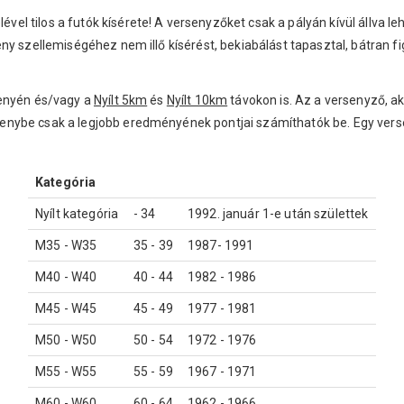
 tilos a futók kísérete! A versenyzőket csak a pályán kívül állva leh
ny szellemiségéhez nem illő kísérést, bekiabálást tapasztal, bátran f
senyén és/vagy a
Nyílt 5km
és
Nyílt 10km
távokon is. Az a versenyző, a
enybe csak a legjobb eredményének pontjai számíthatók be. Egy vers
Kategória
Nyílt kategória
- 34
1992. január 1-e után születtek
M35 - W35
35 - 39
1987- 1991
M40 - W40
40 - 44
1982 - 1986
M45 - W45
45 - 49
1977 - 1981
M50 - W50
50 - 54
1972 - 1976
M55 - W55
55 - 59
1967 - 1971
M60 - W60
60 - 64
1962 - 1966