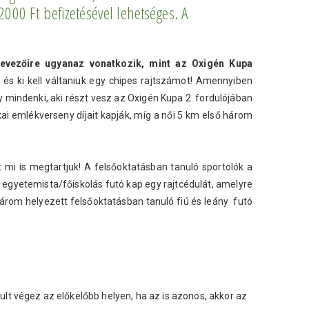
2000 Ft befizetésével lehetséges. A
vezőire ugyanaz vonatkozik, mint az Oxigén Kupa
 és ki kell váltaniuk egy chipes rajtszámot! Amennyiben
y mindenki, aki részt vesz az Oxigén Kupa 2. fordulójában
ai emlékverseny díjait kapják, míg a női 5 km első három
mi is megtartjuk! A felsőoktatásban tanuló sportolók a
gyetemista/főiskolás futó kap egy rajtcédulát, amelyre
ő három helyezett felsőoktatásban tanuló fiú és leány futó
lt végez az előkelőbb helyen, ha az is azonos, akkor az