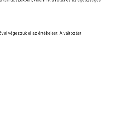
 téli időszakban, valamint a futás és az egészséges
val végezzük el az értékelést. A változást