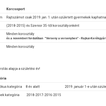
Korcsoport
am
Rajtszámot csak 2019. jan. 1. után született gyermekek kaphatna
(2018-2015) és Szenior 35-től korosztályonként
Minden korosztály
és a novemberi fordulóban "Verseny a versenyben" - Rajkai-Kerékgyá
Minden korosztály
rolás alapja a születési év!
ória
ókus kategória
8 év alatt
2019. január 1-e után szül
ek kategória
2018-2017-2016-2015