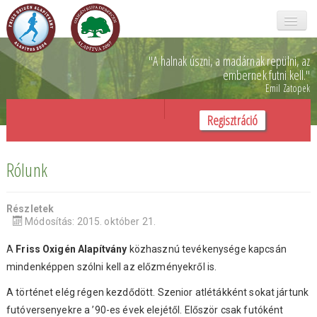
Főoldal
"A halnak úszni, a madárnak repülni,
az
embernek futni kell.
"
Emil Zatopek
Oxigén kupa
Regisztráció
Galéria
Rólunk
Rólunk
Önkéntesek
Részletek
SZJA 1%
Módosítás: 2015. október 21.
Támogatóink
A
Friss Oxigén Alapítvány
közhasznú tevékenysége kapcsán
mindenképpen szólni kell az előzményekről is.
Kapcsolat
A történet elég régen kezdődött. Szenior atlétákként sokat jártunk
futóversenyekre a ’90-es évek elejétől. Először csak futóként