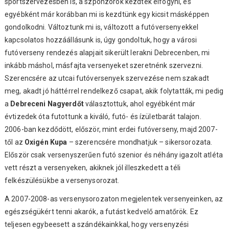
sportszervezésben is, a szponzorok kezdtek elfogyni, és
egyébként már korábban mi is kezdtünk egy kicsit másképpen
gondolkodni. Változtunk mi is, változott a futóversenyekkel
kapcsolatos hozzáállásunk is, úgy gondoltuk, hogy a városi
futóverseny rendezés alapjait sikerült lerakni Debrecenben, mi
inkább máshol, másfajta versenyeket szeretnénk szervezni.
Szerencsére az utcai futóversenyek szervezése nem szakadt
meg, akadt jó háttérrel rendelkező csapat, akik folytatták, mi pedig
a
Debreceni Nagyerdőt
választottuk, ahol egyébként már
évtizedek óta futottunk a kiváló, futó- és ízületbarát talajon.
2006-ban kezdődött, először, mint erdei futóverseny, majd 2007-
től az
Oxigén Kupa
– szerencsére mondhatjuk – sikersorozata.
Először csak versenyszerűen futó szenior és néhány igazolt atléta
vett részt a versenyeken, akiknek jól illeszkedett a téli
felkészülésükbe a versenysorozat.
A 2007-2008-as versenysorozaton megjelentek versenyeinken, az
egészségükért tenni akarók, a futást kedvelő amatőrök. Ez
teljesen egybeesett a szándékainkkal, hogy versenyzési