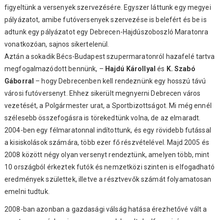
figyeltünk a versenyek szervezésére. Egyszer láttunk egy megyei
pályázatot, amibe futóversenyek szervezése is belefért és be is
adtunk egy pályázatot egy Debrecen-Hajdúszoboszló Maratonra
vonatkozóan, sajnos sikertelenül.
Aztán a sokadik Bécs-Budapest szupermaratonról hazafelé tartva
megfogalmazódott bennünk, –
Hajdú Károllyal
és
K. Szabó
Gáborral
– hogy Debrecenben kell rendeznünk egy hosszú távú
városi futóversenyt. Ehhez sikerült megnyerni Debrecen város
vezetését, a Polgármester urat, a Sportbizottságot. Mi még ennél
szélesebb összefogásra is törekedtünk volna, de az elmaradt.
2004-ben egy félmaratonnal indítottunk, és egy rövidebb futással
a kisiskolások számára, több ezer fő részvételével. Majd 2005 és
2008 között négy olyan versenyt rendeztünk, amelyen több, mint
10 országból érkeztek futók és nemzetközi szinten is elfogadható
eredmények születtek, illetve a résztvevők számát folyamatosan
emelni tudtuk.
2008-ban azonban a gazdasági válság hatása érezhetővé vált a