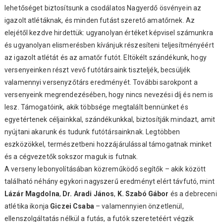
lehetőséget biztosítsunk a csodálatos Nagyerdő ösvényein az
igazolt atlétáknak, és minden futást szerető amatőrnek. Az
elejétől kezdve hirdettük: ugyanolyan értéket képvisel számunkra
és ugyanolyan elismerésben kívánjuk részesíteni teljesítményéért
az igazolt atlétát és az amatőr futót. Eltökélt szándékunk, hogy
versenyeinken részt vevő futótársaink tiszteljék, becsüljék
valamennyi versenyzőtárs eredményét. További sarokpont a
versenyeink megrendezésében, hogy nincs nevezési díj és nem is
lesz. Támogatóink, akik többsége megtalált bennünket és
egyetértenek céljainkkal, szándékunkkal, biztosítják mindazt, amit
nyújtani akarunk és tudunk futótársainknak. Legtöbben
eszközökkel, természetbeni hozzájárulással támogatnak minket
és a cégvezetők sokszor maguk is futnak.
A verseny lebonyolításában közreműködő segítők – akik között
található néhány egykori nagyszerű eredményt elért távfutó, mint
Lázár Magdolna
,
Dr. Aradi János
,
K. Szabó Gábor
és a debreceni
atlétika ikonja
Giczei Csaba
– valamennyien önzetlenül,
ellenszolgáltatás nélkül a futás, a futók szeretetéért végzik