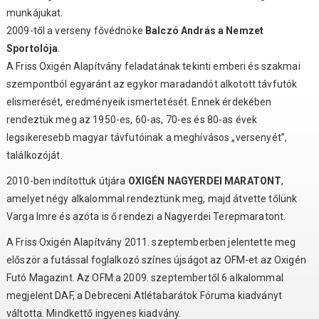
munkájukat.
2009-től a verseny fővédnöke
Balczó András a Nemzet
Sportolója
.
A Friss Oxigén Alapítvány feladatának tekinti emberi és szakmai
szempontból egyaránt az egykor maradandót alkotott távfutók
elismerését, eredményeik ismertetését. Ennek érdekében
rendeztük meg az 1950-es, 60-as, 70-es és 80-as évek
legsikeresebb magyar távfutóinak a meghívásos „versenyét”,
találkozóját.
2010-ben indítottuk útjára
OXIGÉN NAGYERDEI MARATONT
,
amelyet négy alkalommal rendeztünk meg, majd átvette tőlünk
Varga Imre és azóta is ő rendezi a Nagyerdei Terepmaratont.
A Friss Oxigén Alapítvány 2011. szeptemberben jelentette meg
először a futással foglalkozó színes újságot az OFM-et az Oxigén
Futó Magazint. Az OFM a 2009. szeptembertől 6 alkalommal
megjelent DAF, a Debreceni Atlétabarátok Fóruma kiadványt
váltotta. Mindkettő ingyenes kiadvány.