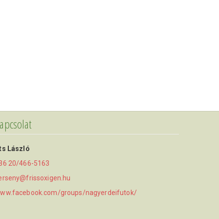
apcsolat
ts László
36 20/466-5163
erseny@frissoxigen.hu
ww.facebook.com/groups/nagyerdeifutok/