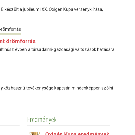
!
Elkészült a jubileumi XX. Oxigén Kupa versenykiírása,
nt örömforrás
t húsz évben a társadalmi-gazdasági változások hatására
ny
közhasznú tevékenysége kapcsán mindenképpen szólni
Eredmények
Oxigén Kupa eredmények