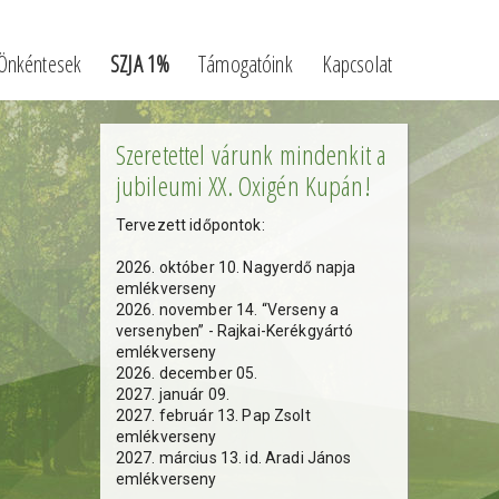
Önkéntesek
SZJA 1%
Támogatóink
Kapcsolat
Szeretettel várunk mindenkit a
jubileumi XX. Oxigén Kupán!
Tervezett időpontok:
2026. október 10. Nagyerdő napja
emlékverseny
2026. november 14. “Verseny a
versenyben” - Rajkai-Kerékgyártó
emlékverseny
2026. december 05.
2027. január 09.
2027. február 13. Pap Zsolt
emlékverseny
2027. március 13. id. Aradi János
emlékverseny