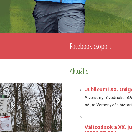
Facebook csoport
Aktuális
Jubileumi XX. Oxig
A verseny fővédnöke:
BA
célja:
Versenyzés biztosít
Változások a XX. j