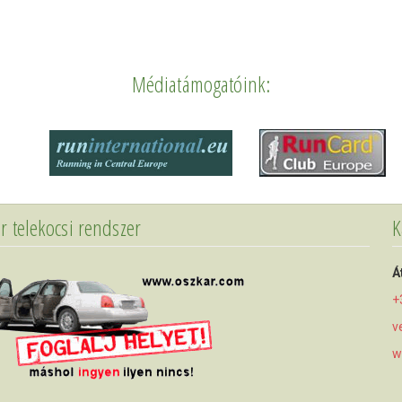
Médiatámogatóink:
r telekocsi rendszer
K
Á
+
v
w