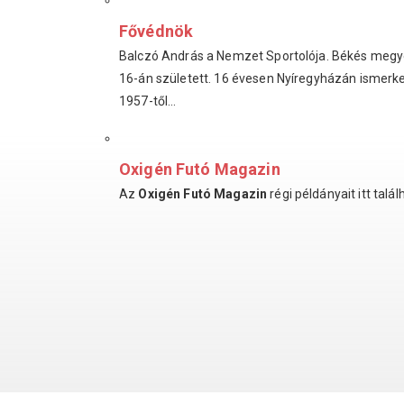
Fővédnök
Balczó András a Nemzet Sportolója. Békés megy
16-án született. 16 évesen Nyíregyházán ismerke
1957-től...
Oxigén Futó Magazin
Az
Oxigén Futó Magazin
régi példányait itt talál