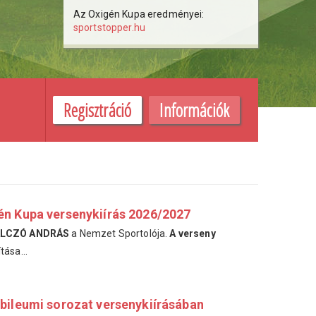
Az Oxigén Kupa eredményei:
sportstopper.hu
Regisztráció
Információk
én Kupa versenykiírás 2026/2027
LCZÓ ANDRÁS
a Nemzet Sportolója.
A verseny
ása...
ubileumi sorozat versenykiírásában