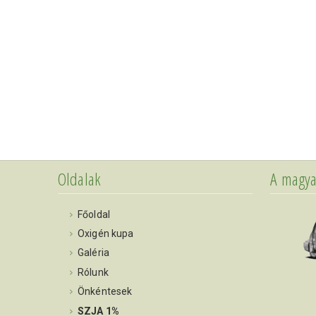
Oldalak
A magya
Főoldal
Oxigén kupa
Galéria
Rólunk
Önkéntesek
SZJA 1%