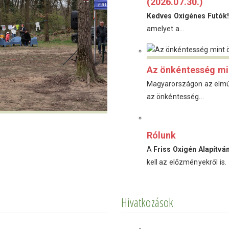
(2026.07.30.)
Kedves Oxigénes Futók
amelyet a...
Az önkéntesség mi
Magyarországon az elmúl
az önkéntesség...
Rólunk
A
Friss Oxigén Alapítvá
kell az előzményekről is.
Hivatkozások