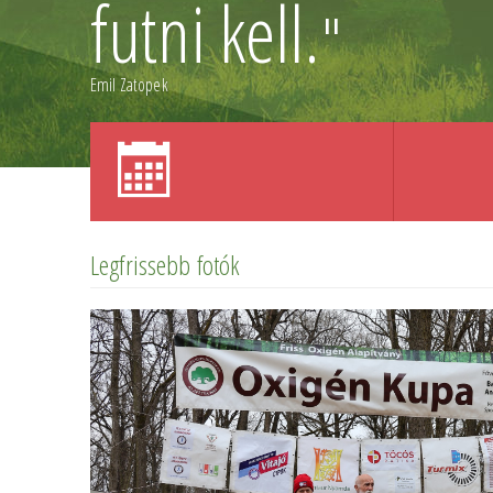
futni kell.
"
Emil Zatopek
Legfrissebb fotók