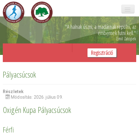
Főoldal
"A halnak úszni, a madárnak repülni,
az
embernek futni kell.
"
Emil Zatopek
Oxigén kupa
Regisztráció
Galéria
Rólunk
Pályacsúcsok
Önkéntesek
Részletek
SZJA 1%
Módosítás: 2026. július 09.
Oxigén Kupa Pályacsúcsok
Támogatóink
Kapcsolat
Férfi