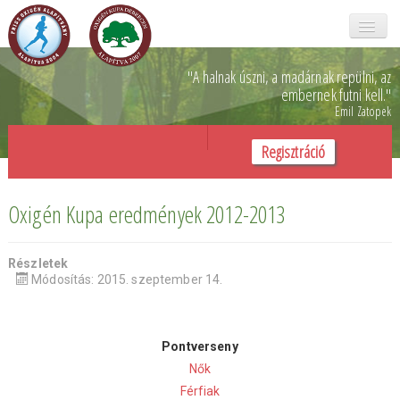
Főoldal
"A halnak úszni, a madárnak repülni,
az
embernek futni kell.
"
Emil Zatopek
Oxigén kupa
Regisztráció
Galéria
Rólunk
Oxigén Kupa eredmények 2012-2013
Önkéntesek
Részletek
SZJA 1%
Módosítás: 2015. szeptember 14.
Támogatóink
Pontverseny
Kapcsolat
Nők
Férfiak