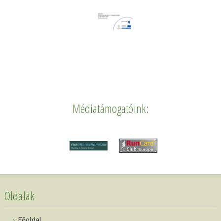
Médiatámogatóink:
Oldalak
Főoldal