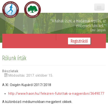
Főoldal
"A halnak úszni, a madárnak repülni,
az
embernek futni kell.
"
Emil Zatopek
Oxigén kupa
Regisztráció
Galéria
Rólunk
Rólunk írták
Önkéntesek
Részletek
SZJA 1%
Módosítás: 2017. október 15.
Támogatóink
A XI. Oxigén Kupáról 2017/2018
http://www.haon.hu/felezren-futottak-a-nagyerdon/3649077
Kapcsolat
A különböző médiumokban megjelent cikkek.