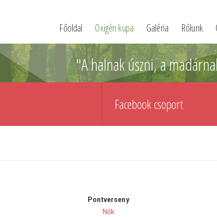
Főoldal
Oxigén kupa
Galéria
Rólunk
"A halnak úszni, a madárna
Facebook csoport
Pontverseny
Nők