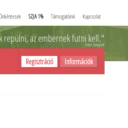
Önkéntesek
SZJA 1%
Támogatóink
Kapcsolat
k repülni,
az embernek futni kell.
"
Emil Zatopek
Regisztráció
Információk