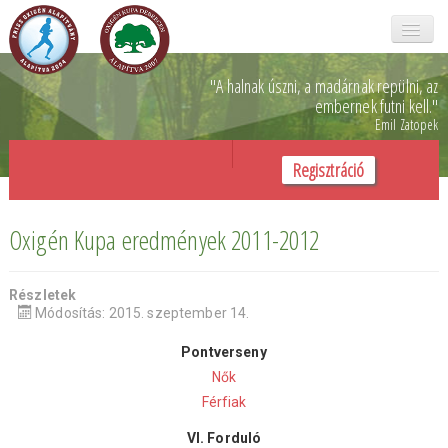
Főoldal
"A halnak úszni, a madárnak repülni,
az
embernek futni kell.
"
Emil Zatopek
Oxigén kupa
Regisztráció
Galéria
Rólunk
Oxigén Kupa eredmények 2011-2012
Önkéntesek
Részletek
SZJA 1%
Módosítás: 2015. szeptember 14.
Támogatóink
Pontverseny
Nők
Kapcsolat
Férfiak
VI. Forduló