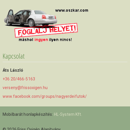
Kapcsolat
Áts László
+36 20/466-5163
verseny@frissoxigen.hu
www.facebook.com/groups/nagyerdeifutok/
Mobilbarát honlapkészítés:
HL-System Kft.
© 2026 Friss Oxigén Alapítvány